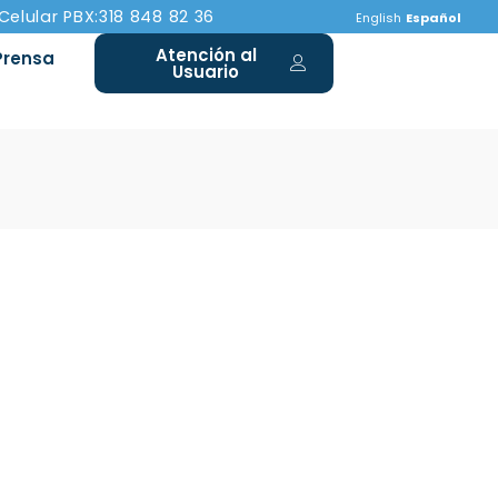
 Celular PBX:318 848 82 36
English
Español
Atención al
Prensa
Usuario