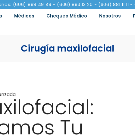
onos: (606) 898 49 49 - (606) 893 13 20 - (606) 881 11 11 -
s
Médicos
Chequeo Médico
Nosotros
Cirugía maxilofacial
vanzada
ilofacial:
mamos Tu