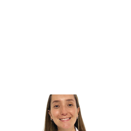
Paula Andrea Botero
González