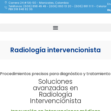
Carrera 24 # 56-50 - Manizales, Colombia
En
Teléfonos: (606) 898 49 49 - (606) 893 13 20 - (606) 881 11 11 - Celular
PBX:318 848 82 36
Es
Radiología intervencionista
Procedimientos precisos para diagnóstico y tratamiento
Soluciones
avanzadas en
Radiología
Intervencionista