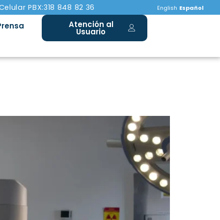
 Celular PBX:318 848 82 36
English
Español
Atención al
Prensa
Usuario
 nuestros pacientes