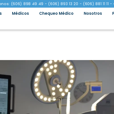
onos: (606) 898 49 49 - (606) 893 13 20 - (606) 881 11 11 -
s
Médicos
Chequeo Médico
Nosotros
 Arco en C en la atención de