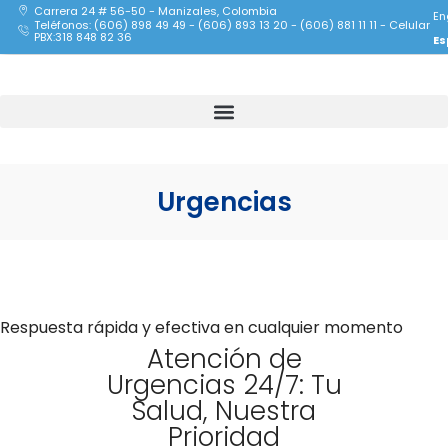
Carrera 24 # 56-50 - Manizales, Colombia
En
Teléfonos: (606) 898 49 49 - (606) 893 13 20 - (606) 881 11 11 - Celular
PBX:318 848 82 36
Es
Urgencias
Respuesta rápida y efectiva en cualquier momento
Atención de
Urgencias 24/7: Tu
Salud, Nuestra
Prioridad