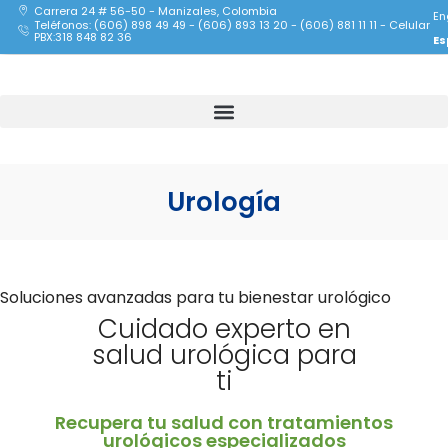
Carrera 24 # 56-50 - Manizales, Colombia
En
Teléfonos: (606) 898 49 49 - (606) 893 13 20 - (606) 881 11 11 - Celular
PBX:318 848 82 36
Es
Urología
Soluciones avanzadas para tu bienestar urológico
Cuidado experto en
salud urológica para
ti
Recupera tu salud con tratamientos
urológicos especializados