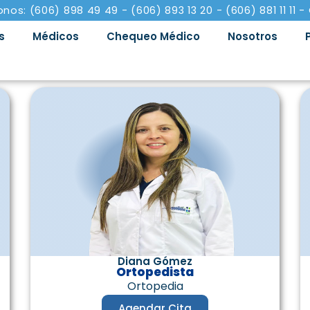
onos: (606) 898 49 49 - (606) 893 13 20 - (606) 881 11 11 -
s
Médicos
Chequeo Médico
Nosotros
Diana Gómez
Ortopedista
Ortopedia
Agendar Cita