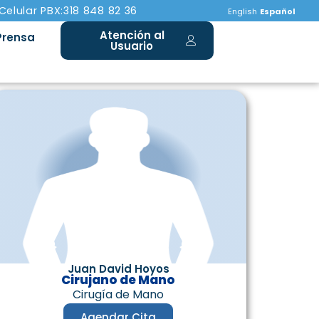
 Celular PBX:318 848 82 36
English
Español
Atención al
Prensa
Usuario
Juan David Hoyos
Cirujano de Mano
Cirugía de Mano
Agendar Cita