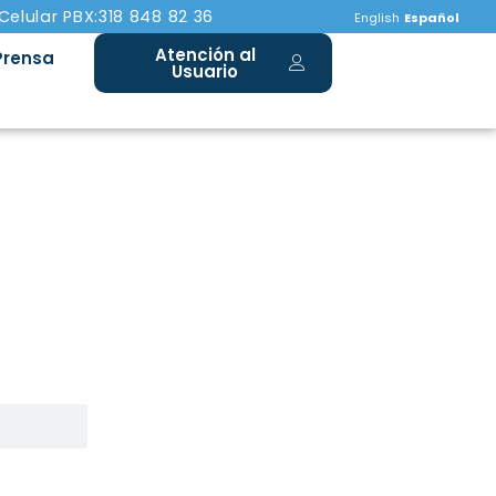
 Celular PBX:318 848 82 36
English
Español
Atención al
Prensa
Usuario
s
ia para su bienestar.