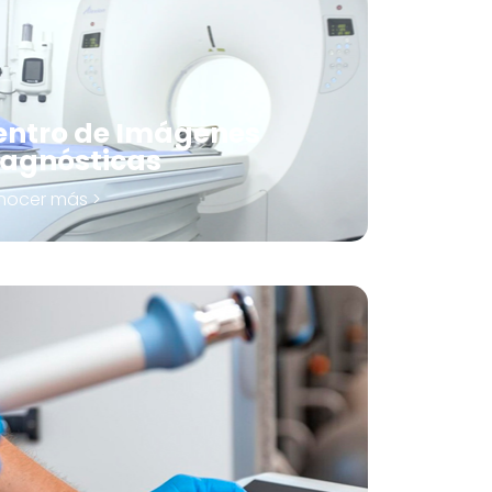
entro de Imágenes
iagnósticas
nocer más >