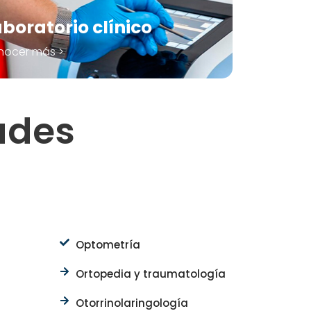
boratorio clínico
nocer más >
ades
Optometría
Ortopedia y traumatología
Otorrinolaringología