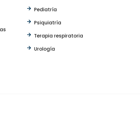
Pediatría
Psiquiatría
sas
Terapia respiratoria
Urología
ias