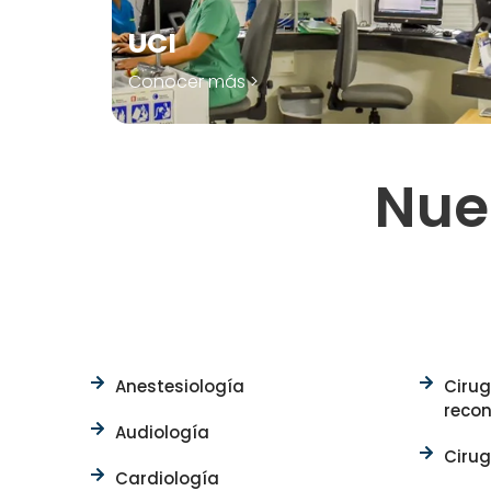
UCI
Conocer más >
Nue
Anestesiología
Cirug
recon
Audiología
Cirug
Cardiología