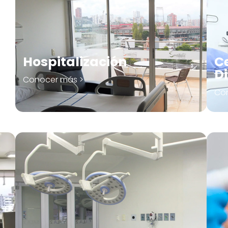
Hospitalización
C
D
Conocer más >
Co