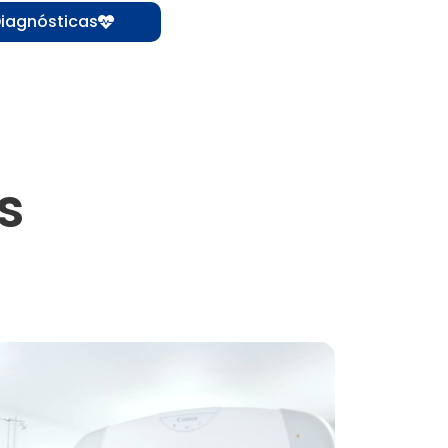
iagnósticas
s