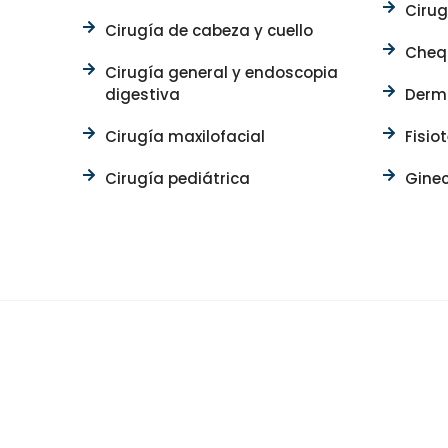
Cirug
Cirugía de cabeza y cuello
Chequ
Cirugía general y endoscopia
digestiva
Derm
Cirugía maxilofacial
Fisio
Cirugía pediátrica
Gine
At