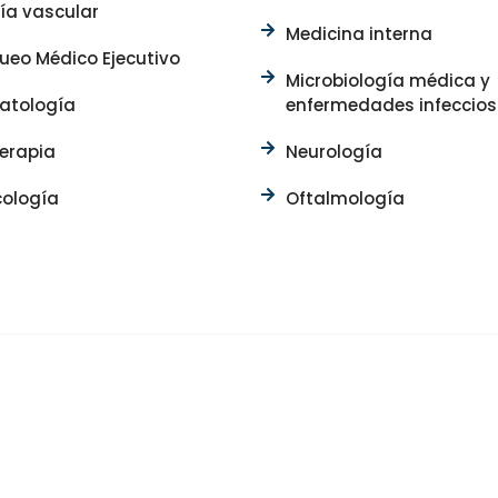
ía vascular
Medicina interna
eo Médico Ejecutivo
Microbiología médica y
atología
enfermedades infeccio
terapia
Neurología
cología
Oftalmología
ención de urgenc