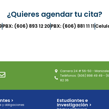
¿Quieres agendar tu cita?
9
PBX: (606) 893 12 20
PBX: (606) 881 11 11
Celul
Carrera 24 # 56-50 - Manizal
Teléfonos: (606) 898 49 49 - (60
82 36
ntes >
Estudiantes e
Investigación >
s y obligaciones