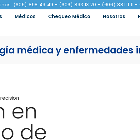
onos: (606) 898 49 49 - (606) 893 13 20 - (606) 881 11 11 -
s
Médicos
Chequeo Médico
Nosotros
ogía médica y enfermedades i
recisión
n en
co de