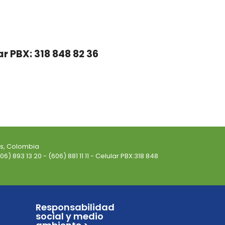
ar PBX: 318 848 82 36
es, Colombia
6) 893 13 20 - (606) 881 11 11 - Celular PBX:318 848
Responsabilidad
social y medio